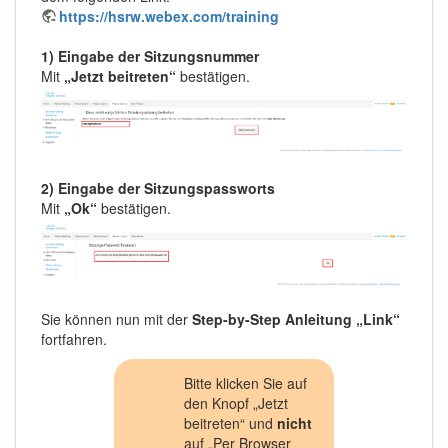
https://hsrw.webex.com/training
1) Eingabe der Sitzungsnummer
Mit
„Jetzt beitreten“
bestätigen.
2) Eingabe der Sitzungspassworts
Mit
„Ok“
bestätigen.
Sie können nun mit der
Step-by-Step Anleitung „Link“
fortfahren.
Bitte klicken Sie auf
den Knopf „Jetzt
beitreten“ und
nicht
auf „Per Browser