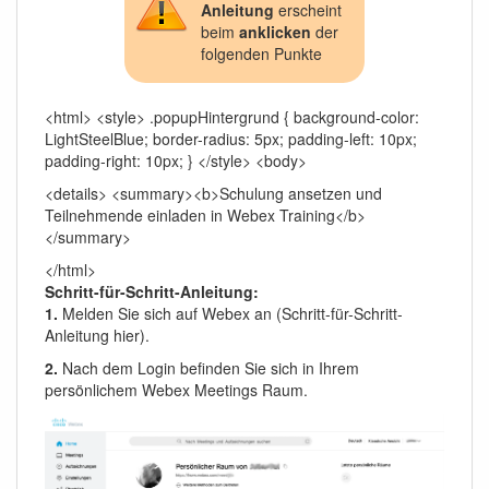
Anleitung
erscheint
beim
anklicken
der
folgenden Punkte
<html> <style> .popupHintergrund { background-color:
LightSteelBlue; border-radius: 5px; padding-left: 10px;
padding-right: 10px; } </style> <body>
<details> <summary><b>Schulung ansetzen und
Teilnehmende einladen in Webex Training</b>
</summary>
</html>
Schritt-für-Schritt-Anleitung:
1.
Melden Sie sich auf Webex an (Schritt-für-Schritt-
Anleitung hier).
2.
Nach dem Login befinden Sie sich in Ihrem
persönlichem Webex Meetings Raum.